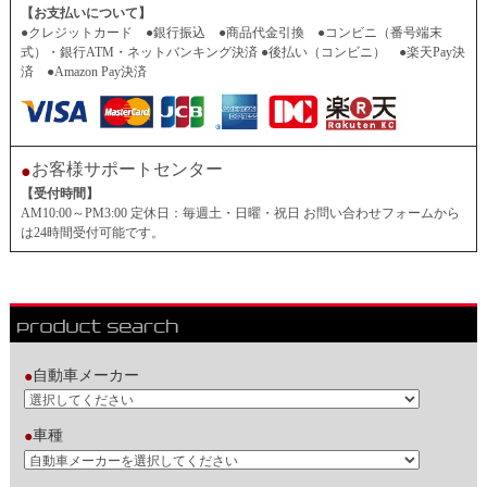
【お支払いについて】
●クレジットカード ●銀行振込 ●商品代金引換 ●コンビニ（番号端末
式）・銀行ATM・ネットバンキング決済 ●後払い（コンビニ） ●楽天Pay決
済 ●Amazon Pay決済
お客様サポートセンター
●
【受付時間】
AM10:00～PM3:00 定休日：毎週土・日曜・祝日 お問い合わせフォームから
は24時間受付可能です。
自動車メーカー
●
車種
●