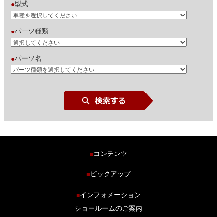
型式
●
パーツ種類
●
パーツ名
●
コンテンツ
■
ホーム
ピックアップ
■
車種から探す
車高調特集
インフォメーション
■
商品ラインナップ
剛性パーツ特集
ショールームのご案内
ブログ