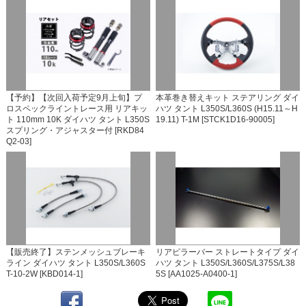
【予約】【次回入荷予定9月上旬】プ
本革巻き替えキット ステアリング ダイ
ロスペックライントレース用 リアキッ
ハツ タント L350S/L360S (H15.11～H
ト 110mm 10K ダイハツ タント L350S
19.11) T-1M [STCK1D16-90005]
スプリング・アジャスター付 [RKD84
Q2-03]
【販売終了】ステンメッシュブレーキ
リアピラーバー ストレートタイプ ダイ
ライン ダイハツ タント L350S/L360S
ハツ タント L350S/L360S/L375S/L38
T-10-2W [KBD014-1]
5S [AA1025-A0400-1]