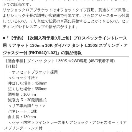
トでの販売です。
リヤショックロアブラケットはオフセットタイプ採用。貫通タイプ採用に
よりショック全長の調整が広範囲で可能です。さらにアジャスターも付属
しているので、ミリ単位で任意の車高に調整することができるので、セッ
ティングやドレスアップの幅が広がります。
■「【予約】【次回入荷予定9月上旬】プロスペックライントレース
用 リアキット 130mm 10K ダイハツ タント L350S スプリング・ア
ジャスター付 [RKD84Q1-03]」の製品情報
【適合車種】ダイハツ タント L350S ※2WD専用 (4WD装着不可)
【仕様】
・オフセットブラケット採用
＜ショック寸法＞
伸ばした場合：450mm
短くした場合：350mm
調整幅：100mm
減衰力 R：30段調整式
＜リア車高調キット＞
バネレート：10k
自由長：130mm
＜セット内容＞ライントレース用リアショック・アジャスター・リア
スプリング・レンチ付