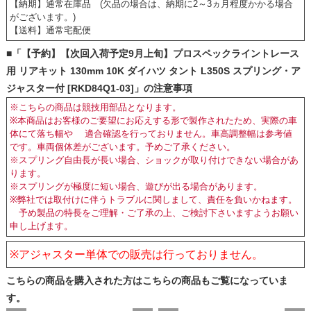
【納期】通常在庫品 (欠品の場合は、納期に2～3ヵ月程度かかる場合
がございます。)
【送料】通常宅配便
■「【予約】【次回入荷予定9月上旬】プロスペックライントレース
用 リアキット 130mm 10K ダイハツ タント L350S スプリング・ア
ジャスター付 [RKD84Q1-03]」の注意事項
※こちらの商品は競技用部品となります。
※本商品はお客様のご要望にお応えする形で製作されたため、実際の車
体にて落ち幅や 適合確認を行っておりません。車高調整幅は参考値
です。車両個体差がございます。予めご了承ください。
※スプリング自由長が長い場合、ショックが取り付けできない場合があ
ります。
※スプリングが極度に短い場合、遊びが出る場合があります。
※弊社では取付けに伴うトラブルに関しまして、責任を負いかねます。
予め製品の特長をご理解・ご了承の上、ご検討下さいますようお願い
申し上げます。
※
アジャスター単体での販売は行っておりません。
こちらの商品を購入された方はこちらの商品もご覧になっていま
す。