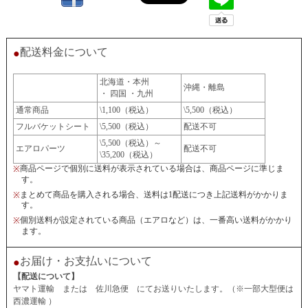
配送料金について
●
北海道・本州
沖縄・離島
・ 四国 ・九州
通常商品
\1,100（税込）
\5,500（税込）
フルバケットシート
\5,500（税込）
配送不可
\5,500（税込）～
エアロパーツ
配送不可
\35,200（税込）
商品ページで個別に送料が表示されている場合は、商品ページに準じま
※
す。
まとめて商品を購入される場合、送料は1配送につき上記送料がかかりま
※
す。
個別送料が設定されている商品（エアロなど）は、一番高い送料がかかり
※
ます。
お届け・お支払いについて
●
【配送について】
ヤマト運輸 または 佐川急便 にてお送りいたします。（※一部大型便は
西濃運輸 ）