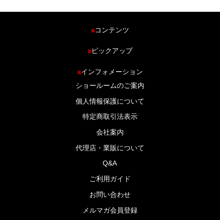
コンテンツ
■
ホーム
ピックアップ
■
車種から探す
車高調特集
インフォメーション
■
商品ラインナップ
剛性パーツ特集
ショールームのご案内
ブログ
LS-304 マフラー特集
個人情報保護について
特定商取引法表示
会社案内
代理店・業販について
Q&A
ご利用ガイド
お問い合わせ
メルマガ会員登録