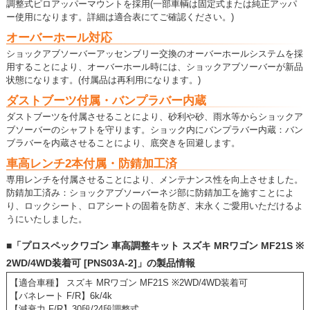
調整式ピロアッパーマウントを採用(一部車輌は固定式または純正アッパ
ー使用になります。詳細は適合表にてご確認ください。)
オーバーホール対応
ショックアブソーバーアッセンブリー交換のオーバーホールシステムを採
用することにより、オーバーホール時には、ショックアブソーバーが新品
状態になります。(付属品は再利用になります。)
ダストブーツ付属・バンプラバー内蔵
ダストブーツを付属させることにより、砂利や砂、雨水等からショックア
ブソーバーのシャフトを守ります。ショック内にバンプラバー内蔵：バン
ブラバーを内蔵させることにより、底突きを回避します。
車高レンチ2本付属・防錆加工済
専用レンチを付属させることにより、メンテナンス性を向上させました。
防錆加工済み：ショックアブソーバーネジ部に防錆加工を施すことによ
り、ロックシート、ロアシートの固着を防ぎ、末永くご愛用いただけるよ
うにいたしました。
■「プロスペックワゴン 車高調整キット スズキ MRワゴン MF21S ※
2WD/4WD装着可 [PNS03A-2]」の製品情報
【適合車種】 スズキ MRワゴン MF21S ※2WD/4WD装着可
【バネレート F/R】6k/4k
【減衰力 F/R】30段/24段調整式