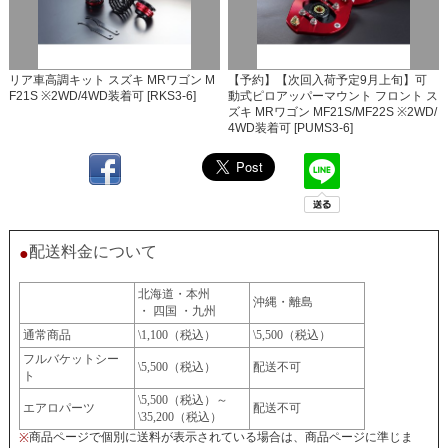
リア車高調キット スズキ MRワゴン M
【予約】【次回入荷予定9月上旬】可
F21S ※2WD/4WD装着可 [RKS3-6]
動式ピロアッパーマウント フロント ス
ズキ MRワゴン MF21S/MF22S ※2WD/
4WD装着可 [PUMS3-6]
配送料金について
●
北海道・本州
沖縄・離島
・ 四国 ・九州
通常商品
\1,100（税込）
\5,500（税込）
フルバケットシー
\5,500（税込）
配送不可
ト
\5,500（税込）～
エアロパーツ
配送不可
\35,200（税込）
商品ページで個別に送料が表示されている場合は、商品ページに準じま
※