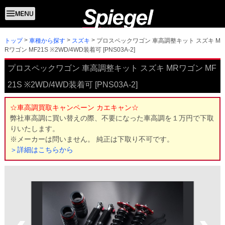
トップ
プロスペックワゴン 車高調整キット スズキ M
車種から探す
スズキ
Rワゴン MF21S ※2WD/4WD装着可 [PNS03A-2]
プロスペックワゴン 車高調整キット スズキ MRワゴン MF
21S ※2WD/4WD装着可 [PNS03A-2]
☆車高調買取キャンペーン カエキャン☆
弊社車高調に買い替えの際、不要になった車高調を１万円で下取
りいたします。
※メーカーは問いません。 純正は下取り不可です。
＞詳細はこちらから