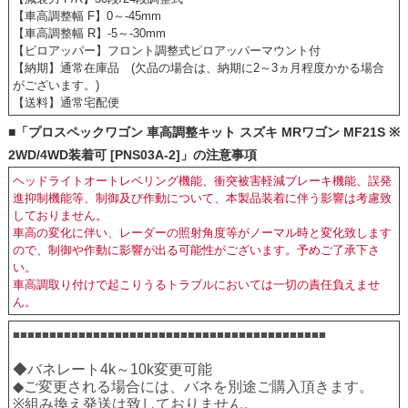
【車高調整幅 F】0～-45mm
【車高調整幅 R】-5～-30mm
【ピロアッパー】フロント調整式ピロアッパーマウント付
【納期】通常在庫品 (欠品の場合は、納期に2～3ヵ月程度かかる場合
がございます。)
【送料】通常宅配便
■「プロスペックワゴン 車高調整キット スズキ MRワゴン MF21S ※
2WD/4WD装着可 [PNS03A-2]」の注意事項
ヘッドライトオートレベリング機能、衝突被害軽減ブレーキ機能、誤発
進抑制機能等、制御及び作動について、本製品装着に伴う影響は考慮致
しておりません。
車高の変化に伴い、レーダーの照射角度等がノーマル時と変化致します
ので、制御や作動に影響が出る可能性がございます。予めご了承下さ
い。
車高調取り付けで起こりうるトラブルにおいては一切の責任負えませ
ん。
■■■■■■■■■■■■■■■■■■■■■■■■■■■■■■■■■■■■■■■■■■■
◆バネレート4k～10k変更可能
◆ご変更される場合には、バネを別途ご購入頂きます。
※組み換え発送は致しておりません。