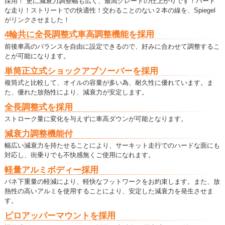
採用！ 更に減衰力調整幅も広く、最高グレードの仕上がりです！ハード
な走り！ストリートでの快適性！交わることのない２本の線を、Spiegel
がリンクさせました！
4輪共に全長調整式車高調整機能を採用
前後車高のバランスを自由に設定できるので、好みに合わせて調整するこ
とが可能になります。
単筒正立式ショックアブソーバーを採用
複筒式と比較して、オイルの容量が多い為、耐久性に優れています。ま
た、優れた放熱性により、減衰力が安定します。
全長調整式を採用
ストローク量に変化を与えずに車高ダウンが可能となります。
減衰力調整機能付
幅広い減衰力を持たせることにより、サーキット走行でのハードな面にも
対応し、街乗りでも不快感無くご使用になれます。
軽量アルミボディー採用
バネ下重量の軽減により、軽快なフットワークをお約束します。また、放
熱性の高いアルミを使用することにより、安定した減衰力を発生させま
す。
ピロアッパーマウントを採用