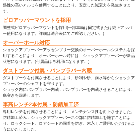
熱性の高いアルミを使用することにより、安定した減衰力を発生させま
す。
ピロアッパーマウントを採用
調整式ピロアッパーマウントを採用(一部車輌は固定式または純正アッパ
ー使用になります。詳細は適合表にてご確認ください。)
オーバーホール対応
ショックアブソーバーアッセンブリー交換のオーバーホールシステムを採
用することにより、オーバーホール時には、ショックアブソーバーが新品
状態になります。(付属品は再利用になります。)
ダストブーツ付属・バンプラバー内蔵
ダストブーツを付属させることにより、砂利や砂、雨水等からショックア
ブソーバーのシャフトを守ります。
ショック内にバンプラバー内蔵：バンブラバーを内蔵させることにより、
底突きを回避します。
車高レンチ2本付属・防錆加工済
専用レンチを付属させることにより、メンテナンス性を向上させました。
防錆加工済み：ショックアブソーバーネジ部に防錆加工を施すことによ
り、ロックシート、ロアシートの固着を防ぎ、末永くご愛用いただけるよ
うにいたしました。