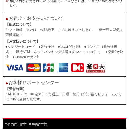
個別送料が設定されている商品（エアロなど）は、一番高い送料がかかり
※
ます。
お届け・お支払いについて
●
【配送について】
ヤマト運輸 または 佐川急便 にてお送りいたします。（※一部大型便は
西濃運輸 ）
【お支払いについて】
●クレジットカード ●銀行振込 ●商品代金引換 ●コンビニ（番号端末
式）・銀行ATM・ネットバンキング決済 ●後払い（コンビニ） ●楽天Pay決
済 ●Amazon Pay決済
お客様サポートセンター
●
【受付時間】
AM10:00～PM3:00 定休日：毎週土・日曜・祝日 お問い合わせフォームから
は24時間受付可能です。