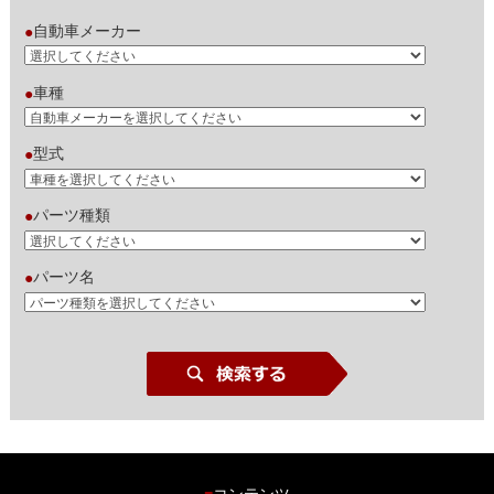
自動車メーカー
●
車種
●
型式
●
パーツ種類
●
パーツ名
●
コンテンツ