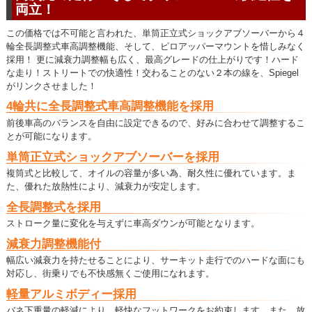
両立！
この価格では不可能と言われた、単筒正立式ショックアブソーバーから４
輪全長調整式車高調整機能、そして、ピロアッパーマウントを惜しみなく
採用！ 更に減衰力調整幅も広く、最高グレードの仕上がりです！ハード
な走り！ストリートでの快適性！交わることのない２本の線を、Spiegel
がリンクさせました！
4輪共に全長調整式車高調整機能を採用
前後車高のバランスを自由に設定できるので、好みに合わせて調整するこ
とが可能になります。
単筒正立式ショックアブソーバーを採用
複筒式と比較して、オイルの容量が多い為、耐久性に優れています。ま
た、優れた放熱性により、減衰力が安定します。
全長調整式を採用
ストローク量に変化を与えずに車高ダウンが可能となります。
減衰力調整機能付
幅広い減衰力を持たせることにより、サーキット走行でのハードな面にも
対応し、街乗りでも不快感無くご使用になれます。
軽量アルミボディー採用
バネ下重量の軽減により、軽快なフットワークをお約束します。また、放