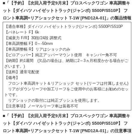
■「【予約】【次回入荷予定9月末】プロスペックワゴン 車高調整キ
ット【ダイハツ ハイゼットトラック(ジャンボ) S500P/S510P】 フ
ロント車高調+リアショックセット T-1W [PND12A-01]」の製品情報
【適合車種】ダイハツ ハイゼットトラック(ジャンボ) S500P/S510P
【バネレート F】6k
【減衰力 F/R】30段/24段 調整式
【車高調整幅 F】0～-50mm
【車高調整幅 R】リアはショックのみ
【ピロアッパー】純正アッパーマウント使用 キャンバー角不可
【納期】約1週間 (欠品の場合は、納期に2～3ヵ月程度かかる場合がご
ざいます。)
【送料】通常宅配便
【備考】
フロント車高調キット＆リアショック セット(リーフは付属しません)
リアがダウンリーフや加工リーフをご使用中のお客様にお勧めのセッ
トです。
リアショックの取付には純正ブッシュを使用します。
【注意事項】ノーマルリーフ車は装着不可
■「【予約】【次回入荷予定9月末】プロスペックワゴン 車高調整キ
ット【ダイハツ ハイゼットトラック(ジャンボ) S500P/S510P】 フ
ロント車高調+リアショックセット T-1W [PND12A-01]」の注意事項