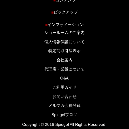
■
ホーム
ピックアップ
■
車種から探す
車高調特集
インフォメーション
■
商品ラインナップ
剛性パーツ特集
ショールームのご案内
ブログ
LS-304 マフラー特集
個人情報保護について
特定商取引法表示
会社案内
代理店・業販について
Q&A
ご利用ガイド
お問い合わせ
メルマガ会員登録
Spiegelブログ
Copyright © 2016 Spiegel All Rights Reserved.