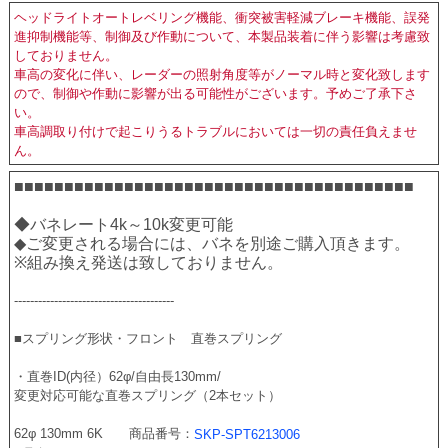
ヘッドライトオートレベリング機能、衝突被害軽減ブレーキ機能、誤発
進抑制機能等、制御及び作動について、本製品装着に伴う影響は考慮致
しておりません。
車高の変化に伴い、レーダーの照射角度等がノーマル時と変化致します
ので、制御や作動に影響が出る可能性がございます。予めご了承下さ
い。
車高調取り付けで起こりうるトラブルにおいては一切の責任負えませ
ん。
■■■■■■■■■■■■■■■■■■■■■■■■■■■■■■■■■■■■■■■■
◆バネレート4k～10k変更可能　
◆ご変更される場合には、バネを別途ご購入頂きます。
※組み換え発送は致しておりません。
----------------------------------------
■スプリング形状・フロント　直巻スプリング 
・直巻ID(内径）62φ/自由長130mm/
変更対応可能な直巻スプリング（2本セット）　
62φ 130mm 6K　　商品番号：
SKP-SPT6213006