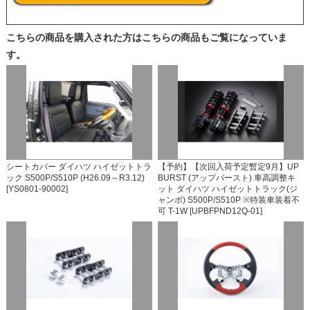
こちらの商品を購入された方はこちらの商品もご覧になっていま
す。
シートカバー ダイハツ ハイゼットトラ
【予約】【次回入荷予定暫定9月】UP
ック S500P/S510P (H26.09～R3.12)
BURST (アップバースト) 車高調整キ
[YS0801-90002]
ット ダイハツ ハイゼットトラック(ジ
ャンボ) S500P/S510P ※特装車装着不
可 T-1W [UPBFPND12Q-01]