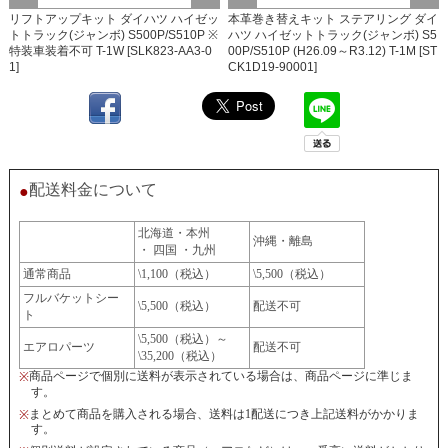
リフトアップキット ダイハツ ハイゼッ
本革巻き替えキット ステアリング ダイ
トトラック(ジャンボ) S500P/S510P ※
ハツ ハイゼットトラック(ジャンボ) S5
特装車装着不可 T-1W [SLK823-AA3-0
00P/S510P (H26.09～R3.12) T-1M [ST
1]
CK1D19-90001]
配送料金について
●
北海道・本州
沖縄・離島
・ 四国 ・九州
通常商品
\1,100（税込）
\5,500（税込）
フルバケットシー
\5,500（税込）
配送不可
ト
\5,500（税込）～
エアロパーツ
配送不可
\35,200（税込）
商品ページで個別に送料が表示されている場合は、商品ページに準じま
※
す。
まとめて商品を購入される場合、送料は1配送につき上記送料がかかりま
※
す。