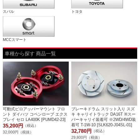
スバル
トヨタ
MCCスマート
車種から探す 商品一覧
可動式ピロアッパーマウント フロ
ブレーキドラム スリット入り スズ
ント ダイハツ コペンローブ エクス
キ キャリイトラック DA16T ※スー
プレイ セロ LA400K [PUMD42-23]
パーキャリイ装着可 ※2WD/4WD装
着可 T-1W-10 [SLK620-J04SL-01]
35,200円
（税込）
32,780円
（税込）
32,000円（税抜）
29,800円（税抜）