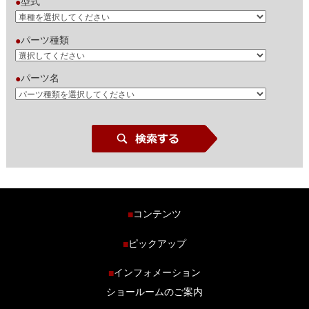
型式
●
パーツ種類
●
パーツ名
●
コンテンツ
■
ホーム
ピックアップ
■
車種から探す
車高調特集
インフォメーション
■
商品ラインナップ
剛性パーツ特集
ショールームのご案内
ブログ
LS-304 マフラー特集