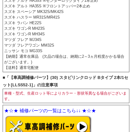
スズキ アルト HA35S ※センターロックタイプ1本止め
スズキ アルト HA35S ※フロントアッパー2本止め
スズキ スペーシア MK32S/MK42S
スズキ ハスラー MR31S/MR41S
スズキ ラパン HE22S
スズキ ワゴンR MH23S
スズキ ワゴンR MH34S
マツダ フレア MJ34S
マツダ フレアワゴン MM32S
ニッサン モコ MG33S
【納期】通常在庫品 (欠品の場合は、納期に2～3ヵ月程度かかる場合
がございます。)
【送料】通常宅配便
■「【車高調補修パーツ】(30) スタビリンクロッド Bタイプ 2本/1セ
ット[LLSS52-1]」の注意事項
車種・型式、生産ロット等によりカラー・形状等異なる場合がございま
す。
★☆★ 補修パーツの一覧はこちら↓↓ ★☆★