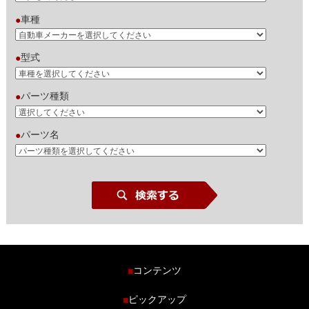
車種
●
型式
●
パーツ種類
●
パーツ名
●
コンテンツ
■
ホーム
ピックアップ
■