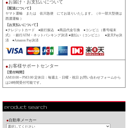
お届け・お支払いについて
●
【配送について】
ヤマト運輸 または 佐川急便 にてお送りいたします。（※一部大型便は
西濃運輸 ）
【お支払いについて】
●クレジットカード ●銀行振込 ●商品代金引換 ●コンビニ（番号端末
式）・銀行ATM・ネットバンキング決済 ●後払い（コンビニ） ●楽天Pay決
済 ●Amazon Pay決済
お客様サポートセンター
●
【受付時間】
AM10:00～PM3:00 定休日：毎週土・日曜・祝日 お問い合わせフォームから
は24時間受付可能です。
自動車メーカー
●