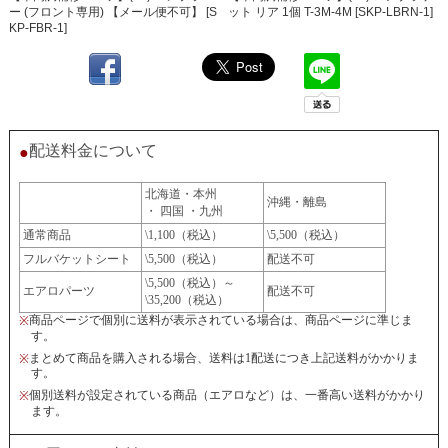
ー (フロント専用) 【メール便不可】 [S
ット リア 1個 T-3M-4M [SKP-LBRN-1]
KP-FBR-1]
配送料金について
●
北海道・本州
沖縄・離島
・ 四国 ・九州
通常商品
\1,100（税込）
\5,500（税込）
フルバケットシート
\5,500（税込）
配送不可
\5,500（税込）～
エアロパーツ
配送不可
\35,200（税込）
商品ページで個別に送料が表示されている場合は、商品ページに準じま
※
す。
まとめて商品を購入される場合、送料は1配送につき上記送料がかかりま
※
す。
個別送料が設定されている商品（エアロなど）は、一番高い送料がかかり
※
ます。