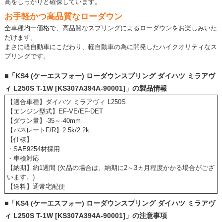
高をしっかりと確保しています。
お手軽かつ高品質なローダウン
全車種均一価格で、高品質なスプリングによるローダウンをお楽しみいた
だけます。
まさに軽自動車にこだわり、軽自動車の為に開発したハイクオリティなス
プリングです。
■「KS4 (ケーエスフォー) ローダウンスプリング ダイハツ ミラアヴ
ィ L250S T-1W [KS307A394A-90001]」の製品情報
【適合車種】ダイハツ ミラアヴィ L250S
【エンジン型式】EF-VE/EF-DET
【ダウン量】-35～-40mm
【バネレートF/R】2.5k/2.2k
【仕様】
・SAE9254材採用
・車検対応
【納期】約1週間 (欠品の場合は、納期に2～3ヵ月程度かかる場合がござ
います。)
【送料】通常宅配便
■「KS4 (ケーエスフォー) ローダウンスプリング ダイハツ ミラアヴ
ィ L250S T-1W [KS307A394A-90001]」の注意事項