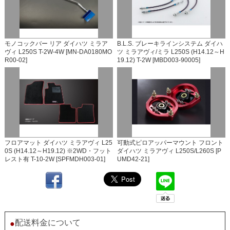
モノコックバー リア ダイハツ ミラア
B.L.S. ブレーキラインシステム ダイハ
ヴィ L250S T-2W-4W [MN-DA0180MO
ツ ミラアヴィ/ミラ L250S (H14.12～H
R00-02]
19.12) T-2W [MBD003-90005]
フロアマット ダイハツ ミラアヴィ L25
可動式ピロアッパーマウント フロント
0S (H14.12～H19.12) ※2WD・フット
ダイハツ ミラアヴィ L250S/L260S [P
レスト有 T-10-2W [SPFMDH003-01]
UMD42-21]
配送料金について
●