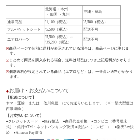
北海道・本州
沖縄・離島
・ 四国 ・九州
通常商品
\1,100（税込）
\5,500（税込）
フルバケットシート
\5,500（税込）
配送不可
\5,500（税込）～
エアロパーツ
配送不可
\35,200（税込）
商品ページで個別に送料が表示されている場合は、商品ページに準じま
※
す。
まとめて商品を購入される場合、送料は1配送につき上記送料がかかりま
※
す。
個別送料が設定されている商品（エアロなど）は、一番高い送料がかかり
※
ます。
お届け・お支払いについて
●
【配送について】
ヤマト運輸 または 佐川急便 にてお送りいたします。（※一部大型便は
西濃運輸 ）
【お支払いについて】
●クレジットカード ●銀行振込 ●商品代金引換 ●コンビニ（番号端末
式）・銀行ATM・ネットバンキング決済 ●後払い（コンビニ） ●楽天Pay決
済 ●Amazon Pay決済