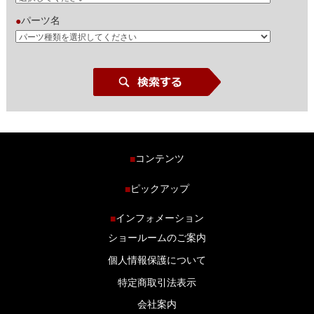
パーツ名
●
コンテンツ
■
ホーム
ピックアップ
■
車種から探す
車高調特集
インフォメーション
■
商品ラインナップ
剛性パーツ特集
ショールームのご案内
ブログ
LS-304 マフラー特集
個人情報保護について
特定商取引法表示
会社案内