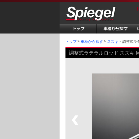
トップ
調整式ラテラ
車種から探す
スズキ
調整式ラテラルロッド スズキ MRワゴン