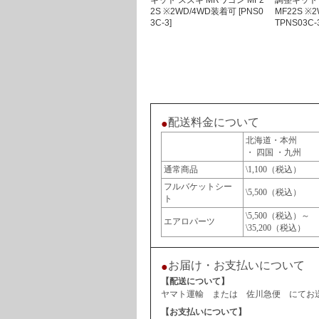
キット スズキ MRワゴン MF2
調整キット
2S ※2WD/4WD装着可 [PNS0
MF22S ※
3C-3]
TPNS03C-
配送料金について
●
北海道・本州
・ 四国 ・九州
通常商品
\1,100（税込）
フルバケットシー
\5,500（税込）
ト
\5,500（税込）～
エアロパーツ
\35,200（税込）
お届け・お支払いについて
●
【配送について】
ヤマト運輸 または 佐川急便 にてお送
【お支払いについて】