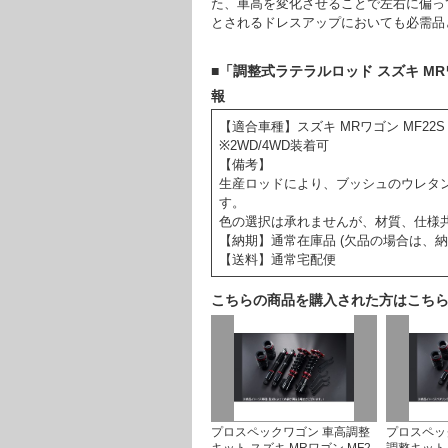
た、車高を変化させることで左右に偏っ
とされるドレスアップにおいても必需品
■「調整式ラテラルロッド スズキ MRワゴン 
報
【適合車種】スズキ MRワゴン MF22S (H
※2WD/4WD装着可
【備考】
生産ロッドにより、ブッシュのウレタ
す。
色の選択は承れませんが、材質、仕様
【納期】通常在庫品 (欠品の場合は、
【送料】通常宅配便
こちらの商品を購入された方はこち
プロスペックワゴン 車高調整
プロスペッ