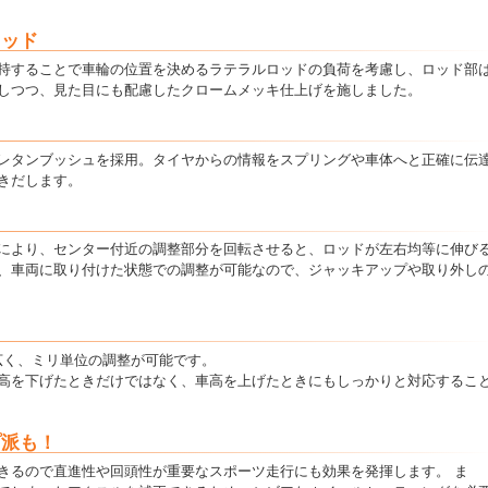
ロッド
持することで車輪の位置を決めるラテラルロッドの負荷を考慮し、ロッド部
しつつ、見た目にも配慮したクロームメッキ仕上げを施しました。
レタンブッシュを採用。タイヤからの情報をスプリングや車体へと正確に伝
きだします。
により、センター付近の調整部分を回転させると、ロッドが左右均等に伸び
、車両に取り付けた状態での調整が可能なので、ジャッキアップや取り外し
幅広く、ミリ単位の調整が可能です。
高を下げたときだけではなく、車高を上げたときにもしっかりと対応するこ
プ派も！
きるので直進性や回頭性が重要なスポーツ走行にも効果を発揮します。 ま