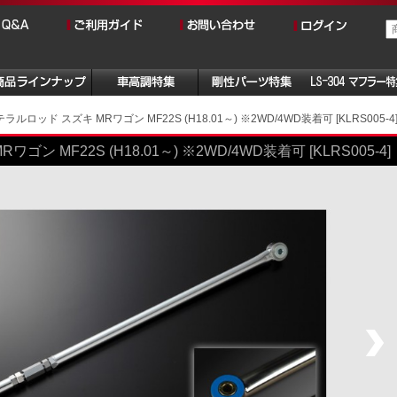
ルロッド スズキ MRワゴン MF22S (H18.01～) ※2WD/4WD装着可 [KLRS005-4
 MF22S (H18.01～) ※2WD/4WD装着可 [KLRS005-4]