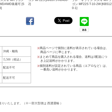
 スズキ MRワゴン
ゴン MF22S [AA0975-A0400-
ブレーキライン スズキ MRワ
2WD/4WD装着可 [S
2]
ゴン MF22S T-10-2W [KBS12
3]
0-1]
商品ページで個別に送料が表示されている場合は、
※
沖縄・離島
商品ページに準じます。
まとめて商品を購入される場合、送料は1配送につ
※
\5,500（税込）
き上記送料がかかります。
個別送料が設定されている商品（エアロなど）は、
※
配送不可
一番高い送料がかかります。
配送不可
りいたします。（※一部大型便は 西濃運輸 ）