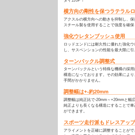
タイムUP！
横方向の剛性を保つラテラル
アクスルの横方向への動きを抑制し、保
スチール製を使用することで強度を確保
強化ウレタンブッシュ使用
ロッドエンドには耐久性に優れた強化ウ
し、サスペンションの性能を最大限に引
ターンバックル調整式
ターンバックルという特殊な機構の採用
構造になっております。その効果により
手間がかかりません。
調整幅は+-約20mm
調整幅は純正比で-20mm～+20mmと
純正よりも長くなる構造にすることで車
ができます。
スポーツ走行派もドレスアッ
アライメントを正確に調整することがで