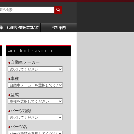
]
自動車メーカー
●
車種
●
型式
●
パーツ種類
●
パーツ名
●