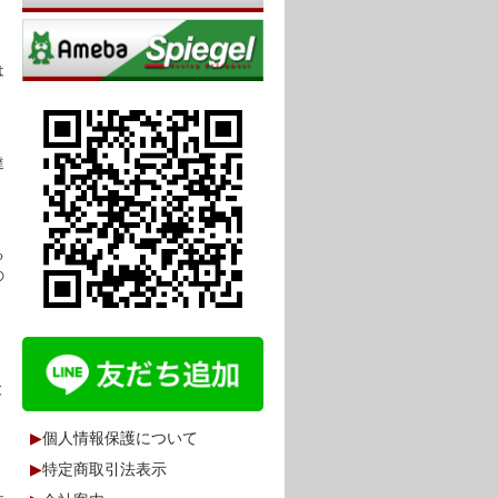
は
達
る
の
と
▶
個人情報保護について
▶
特定商取引法表示