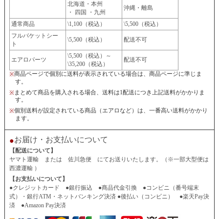
北海道・本州
沖縄・離島
・ 四国 ・九州
通常商品
\1,100（税込）
\5,500（税込）
フルバケットシー
\5,500（税込）
配送不可
ト
\5,500（税込）～
エアロパーツ
配送不可
\35,200（税込）
商品ページで個別に送料が表示されている場合は、商品ページに準じま
※
す。
まとめて商品を購入される場合、送料は1配送につき上記送料がかかりま
※
す。
個別送料が設定されている商品（エアロなど）は、一番高い送料がかかり
※
ます。
お届け・お支払いについて
●
【配送について】
ヤマト運輸 または 佐川急便 にてお送りいたします。（※一部大型便は
西濃運輸 ）
【お支払いについて】
●クレジットカード ●銀行振込 ●商品代金引換 ●コンビニ（番号端末
式）・銀行ATM・ネットバンキング決済 ●後払い（コンビニ） ●楽天Pay決
済 ●Amazon Pay決済