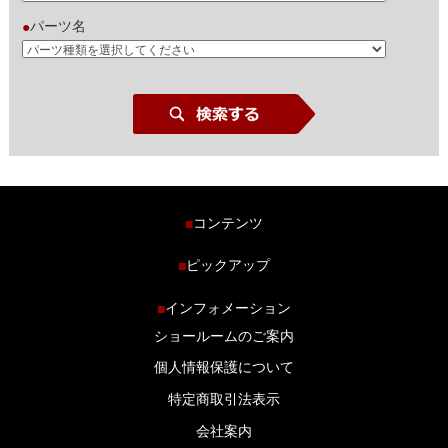
パーツ名
●
コンテンツ
■
ホーム
ピックアップ
■
車種から探す
車高調特集
インフォメーション
■
商品ラインナップ
剛性パーツ特集
ショールームのご案内
ブログ
LS-304 マフラー特集
個人情報保護について
特定商取引法表示
会社案内