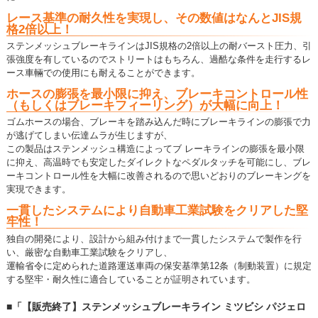
レース基準の耐久性を実現し、その数値はなんとJIS規
格2倍以上！
ステンメッシュブレーキラインはJIS規格の2倍以上の耐バースト圧力、引
張強度を有しているのでストリートはもちろん、過酷な条件を走行するレ
ース車輛での使用にも耐えることができます。
ホースの膨張を最小限に抑え、ブレーキコントロール性
（もしくはブレーキフィーリング）が大幅に向上！
ゴムホースの場合、ブレーキを踏み込んだ時にブレーキラインの膨張で力
が逃げてしまい伝達ムラが生じますが、
この製品はステンメッシュ構造によってブ レーキラインの膨張を最小限
に抑え、高温時でも安定したダイレクトなペダルタッチを可能にし、ブレ
ーキコントロール性を大幅に改善されるので思いどおりのブレーキングを
実現できます。
一貫したシステムにより自動車工業試験をクリアした堅
牢性！
独自の開発により、設計から組み付けまで一貫したシステムで製作を行
い、厳密な自動車工業試験をクリアし、
運輸省令に定められた道路運送車両の保安基準第12条（制動装置）に規定
する堅牢・耐久性に適合していることが証明されています。
■「【販売終了】ステンメッシュブレーキライン ミツビシ パジェロ