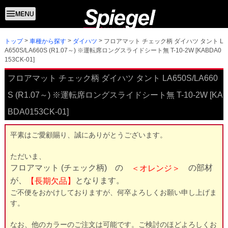
トップ
フロアマット チェック柄 ダイハツ タント L
車種から探す
ダイハツ
A650S/LA660S (R1.07～) ※運転席ロングスライドシート無 T-10-2W [KABDA0
153CK-01]
フロアマット チェック柄 ダイハツ タント LA650S/LA660
S (R1.07～) ※運転席ロングスライドシート無 T-10-2W [KA
BDA0153CK-01]
平素はご愛顧賜り、誠にありがとうございます。
ただいま、
フロアマット (チェック柄)　の
　の部材
　＜
オレンジ＞
となります。
が、
【長期欠品】
ご不便をおかけしておりますが、何卒よろしくお願い申し上げま
す。
なお、他のカラーのご注文は可能です。ご検討のほどよろしくお