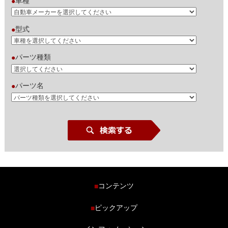
車種
●
型式
●
パーツ種類
●
パーツ名
●
コンテンツ
■
ホーム
ピックアップ
■
車種から探す
車高調特集