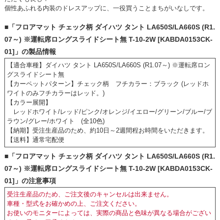
個性あふれる内装のドレスアップに、一役買うことまちがいなしです。
■「フロアマット チェック柄 ダイハツ タント LA650S/LA660S (R1.
07～) ※運転席ロングスライドシート無 T-10-2W [KABDA0153CK-
01]」の製品情報
【適合車種】ダイハツ タント LA650S/LA660S (R1.07～) ※運転席ロン
グスライドシート無
【カーペットパターン】チェック柄 フチカラー：ブラック (レッドホ
ワイトのみフチカラーはレッド。)
【カラー展開】
レッドホワイト/レッド/ピンク/オレンジ/イエロー/グリーン/ブルー/ブ
ラウン/グレー/ホワイト (全10色)
【納期】受注生産品のため、約10日～2週間程お時間をいただきます。
【送料】通常宅配便
■「フロアマット チェック柄 ダイハツ タント LA650S/LA660S (R1.
07～) ※運転席ロングスライドシート無 T-10-2W [KABDA0153CK-
01]」の注意事項
受注生産品のため、ご注文後のキャンセルは出来ません。
車種・型式をお確かめの上、ご注文ください。
お使いのモニターによっては、実際の商品と色味が異なる場合がござい