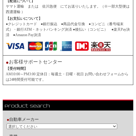
【配送について】
ヤマト運輸 または 佐川急便 にてお送りいたします。（※一部大型便は
西濃運輸 ）
【お支払いについて】
●クレジットカード ●銀行振込 ●商品代金引換 ●コンビニ（番号端末
式）・銀行ATM・ネットバンキング決済 ●後払い（コンビニ） ●楽天Pay決
済 ●Amazon Pay決済
お客様サポートセンター
●
【受付時間】
AM10:00～PM3:00 定休日：毎週土・日曜・祝日 お問い合わせフォームから
は24時間受付可能です。
自動車メーカー
●