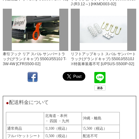
J (R3.12～) [HKMD003-02]
牽引フック リア スバル サンバートラ
リフトアップキット スバル サンバート
ック(グランドキャブ) S500J/S510J T-
ラック(グランドキャブ) S500J/S510J
3W-4W [CFRS500-02]
※特装車装着不可 [UPSUS-S500P-02]
配送料金について
●
北海道・本州
沖縄・離島
・ 四国 ・九州
通常商品
\1,100（税込）
\5,500（税込）
フルバケットシート
\5,500（税込）
配送不可