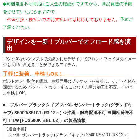
◆同梱発送不可商品はご入金の確認ができてから、商品発送の準備
をさせていただきますので、
予めご
代金引換・後払いでのお支払いには対応しておりません。
了承ください。
デザインを一新！ブルバーでオフロード感を演
出
ゴツすぎないシンプルで洗練されたデザインでフロントフェイスのイメー
ジを大胆に変えることができるアイテム。
手軽に装着、車検もOK！
ボルトオンで取付も簡単。車種専用のブラケットを装着し、そこへ本体を
固定するため バンパーをカットすることなく穴開け加工も不要。そのま
ま車検もOK。
■「ブルバー ブラックタイプ スバル サンバートラック(グランドキ
ャブ) S500J/S510J (R3.12～) ※沖縄・離島配送不可 ※同梱発送不
可 T-1W [FUS500K-BBL-02]」の製品情報
【適合車種】
スバル サンバートラック(グランドキャブ) S500J/S510J (R3.12～)