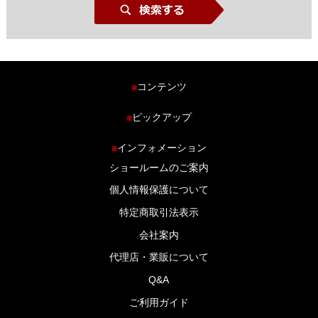
コンテンツ
■
ホーム
ピックアップ
■
車種から探す
車高調特集
インフォメーション
■
商品ラインナップ
剛性パーツ特集
ショールームのご案内
ブログ
LS-304 マフラー特集
個人情報保護について
特定商取引法表示
会社案内
代理店・業販について
Q&A
ご利用ガイド