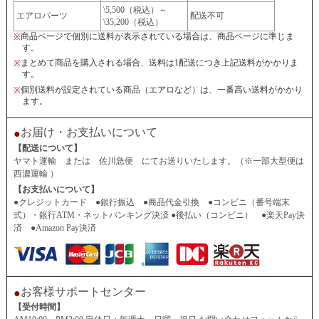
\5,500（税込）～
エアロパーツ
配送不可
\35,200（税込）
商品ページで個別に送料が表示されている場合は、商品ページに準じま
※
す。
まとめて商品を購入される場合、送料は1配送につき上記送料がかかりま
※
す。
個別送料が設定されている商品（エアロなど）は、一番高い送料がかかり
※
ます。
お届け・お支払いについて
●
【配送について】
ヤマト運輸 または 佐川急便 にてお送りいたします。（※一部大型便は
西濃運輸 ）
【お支払いについて】
●クレジットカード ●銀行振込 ●商品代金引換 ●コンビニ（番号端末
式）・銀行ATM・ネットバンキング決済 ●後払い（コンビニ） ●楽天Pay決
済 ●Amazon Pay決済
お客様サポートセンター
●
【受付時間】