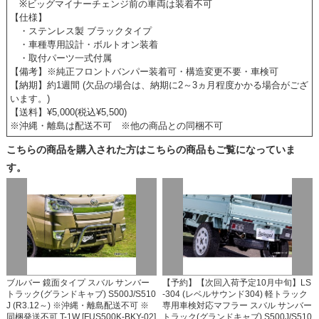
※ビッグマイナーチェンジ前の車両は装着不可
【仕様】
・ステンレス製 ブラックタイプ
・車種専用設計・ボルトオン装着
・取付パーツ一式付属
【備考】※純正フロントバンパー装着可・構造変更不要・車検可
【納期】約1週間 (欠品の場合は、納期に2～3ヵ月程度かかる場合がござ
います。)
【送料】¥5,000(税込¥5,500)
※沖縄・離島は配送不可 ※他の商品との同梱不可
こちらの商品を購入された方はこちらの商品もご覧になっていま
す。
ブルバー 鏡面タイプ スバル サンバー
【予約】【次回入荷予定10月中旬】LS
トラック(グランドキャブ) S500J/S510
-304 (レベルサウンド304) 軽トラック
J (R3.12～) ※沖縄・離島配送不可 ※
専用車検対応マフラー スバル サンバー
同梱発送不可 T-1W [FUS500K-BKY-02]
トラック(グランドキャブ) S500J/S510