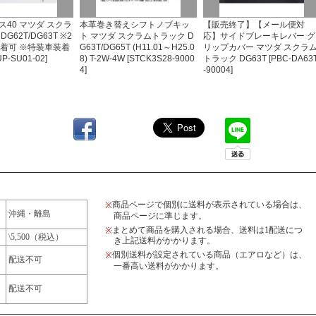
40 マツダ スクラ
本革巻き替えシフトノブキッ
【販売終了】【メール便対
G62T/DG63T ※2
ト マツダ スクラムトラック D
応】サイドブレーキレバー グ
装着可 ※特装車装着
G63T/DG65T (H11.01～H25.0
リップカバー マツダ スクラ
P-SU01-02]
8) T-2W-4W [STCK3S28-9000
トラック DG63T [PBC-DA63
4]
-90004]
商品ページで個別に送料が表示されている場合は、
※
沖縄・離島
商品ページに準じます。
まとめて商品を購入される場合、送料は1配送につ
※
\5,500（税込）
き上記送料がかかります。
個別送料が設定されている商品（エアロなど）は、
※
配送不可
一番高い送料がかかります。
配送不可