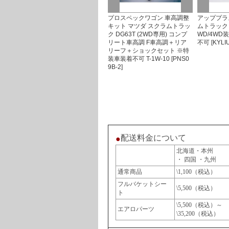
プロスペックワゴン 車高調整
アッププラス
キット マツダ スクラムトラッ
ムトラック D
ク DG63T (2WD専用) コンプ
WD/4WD
リート車高調 F車高調＋リア
不可 [KYLIU
リーフ＋ショックセット ※特
装車装着不可 T-1W-10 [PNS0
9B-2]
配送料金について
●
北海道・本州
・ 四国 ・九州
通常商品
\1,100（税込）
フルバケットシー
\5,500（税込）
ト
\5,500（税込）～
エアロパーツ
\35,200（税込）