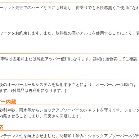
ーキット走行でのハードな面にも対応し、街乗りでも不快感無くご使用にな
ワークをお約束します。また、放熱性の高いアルミを使用することにより、
部車輌は固定式または純正アッパー使用になります。詳細は適合表にてご確認
換のオーバーホールシステムを採用することにより、オーバーホール時には
ます。(付属品は再利用になります。)
バー内蔵
砂利や砂、雨水等からショックアブソーバーのシャフトを守ります。ショッ
内蔵させることにより、底突きを回避します。
済
ンテナンス性を向上させました。防錆加工済み：ショックアブソーバーネジ