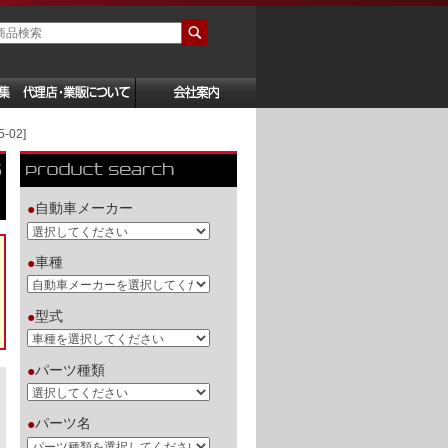
02]
5
自動車メーカー
●
車種
●
型式
●
パーツ種類
●
パーツ名
●