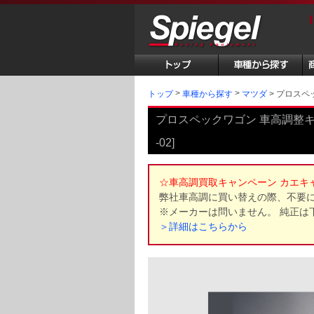
トップ
プロスペッ
車種から探す
マツダ
プロスペックワゴン 車高調整キット
-02]
☆車高調買取キャンペーン カエキ
弊社車高調に買い替えの際、不要
※メーカーは問いません。 純正は
＞詳細はこちらから