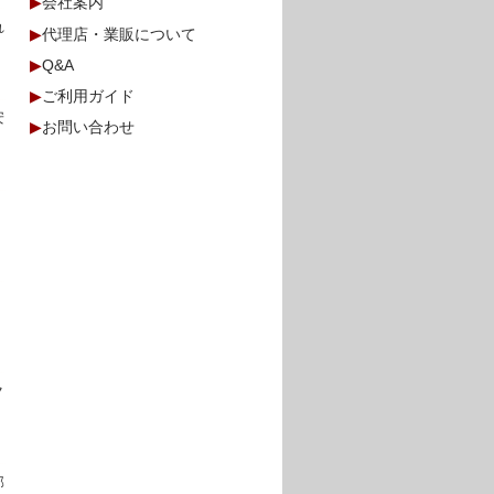
▶
会社案内
れ
▶
代理店・業販について
▶
Q&A
▶
ご利用ガイド
安
▶
お問い合わせ
、
ク
部