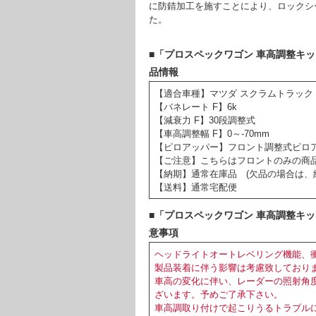
に防錆加工を施すことにより、ロックシ
た。
■「プロスペックワゴン 車高調整キット(フ
品情報
【適合車種】マツダ スクラムトラック D
【バネレート F】6k
【減衰力 F】30段調整式
【車高調整幅 F】0～-70mm
【ピロアッパー】フロント調整式ピロ
【ご注意】こちらはフロントのみの商
【納期】通常在庫品 (欠品の場合は、
【送料】通常宅配便
■「プロスペックワゴン 車高調整キット(フ
意事項
ヘッドライトオートレベリング機能、
製品装着に伴う影響は考慮致しており
車高の変化に伴い、レーダーの照射角
ざいます。予めご了承下さい。
車高調取り付けで起こりうるトラブル