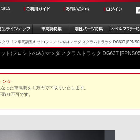
クワゴン 車高調整キット(フロントのみ) マツダ スクラムトラック DG63T [FPNS05-
(フロントのみ) マツダ スクラムトラック DG63T [FPNS0
ャン☆
になった車高調を１万円で下取りいたします。
下取り不可です。