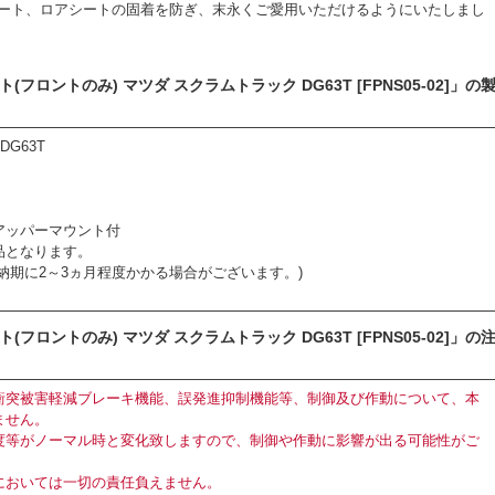
ート、ロアシートの固着を防ぎ、末永くご愛用いただけるようにいたしまし
ロントのみ) マツダ スクラムトラック DG63T [FPNS05-02]」の
G63T
アッパーマウント付
品となります。
納期に2～3ヵ月程度かかる場合がございます。)
ロントのみ) マツダ スクラムトラック DG63T [FPNS05-02]」の
衝突被害軽減ブレーキ機能、誤発進抑制機能等、制御及び作動について、本
ません。
度等がノーマル時と変化致しますので、制御や作動に影響が出る可能性がご
においては一切の責任負えません。