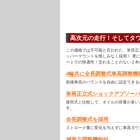
高次元の走行！そしてタ
この価格では不可能と言われた、単筒正
ッパーマウントを惜しみなく採用！ 更
ートでの快適性！交わることのない２本の線
4輪共に全長調整式車高調整機
前後車高のバランスを自由に設定できる
単筒正立式ショックアブソー
複筒式と比較して、オイルの容量が多い
す。
全長調整式を採用
ストローク量に変化を与えずに車高ダウ
減衰力調整機能付