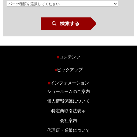
コンテンツ
■
ホーム
ピックアップ
■
車種から探す
車高調特集
インフォメーション
■
商品ラインナップ
剛性パーツ特集
ショールームのご案内
ブログ
LS-304 マフラー特集
個人情報保護について
特定商取引法表示
会社案内
代理店・業販について