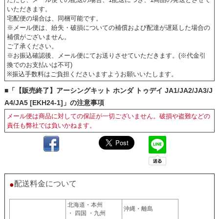
いただきます。
宅配便の場合は、同梱可能です。
※メール便は、紛失・破損についての補償および配達が遅延した場合の
補償がございません。
ご了承ください。
※お振込確認後、メール便にてお送りさせていただきます。(※代金引
換でのお支払いは不可)
※振込手数料はご負担くださいますようお願いいたします。
■「【販売終了】アーシングキット ホンダ トゥデイ JA1/JA2/JA3/J
A4/JA5 [EKH24-1]」の注意事項
メール便は商品に対しての保証が一切ございません。破損や盗難などの
責任も弊社では負いかねます。
配送料金について
●
北海道・本州
沖縄・離島
・ 四国 ・九州