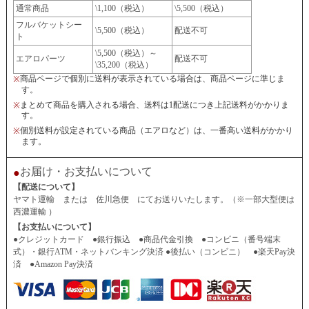
通常商品
\1,100（税込）
\5,500（税込）
フルバケットシー
\5,500（税込）
配送不可
ト
\5,500（税込）～
エアロパーツ
配送不可
\35,200（税込）
商品ページで個別に送料が表示されている場合は、商品ページに準じま
※
す。
まとめて商品を購入される場合、送料は1配送につき上記送料がかかりま
※
す。
個別送料が設定されている商品（エアロなど）は、一番高い送料がかかり
※
ます。
お届け・お支払いについて
●
【配送について】
ヤマト運輸 または 佐川急便 にてお送りいたします。（※一部大型便は
西濃運輸 ）
【お支払いについて】
●クレジットカード ●銀行振込 ●商品代金引換 ●コンビニ（番号端末
式）・銀行ATM・ネットバンキング決済 ●後払い（コンビニ） ●楽天Pay決
済 ●Amazon Pay決済