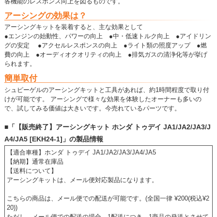
各機能のレスポンス向上を図るものです。
アーシングの効果は？
アーシングキットを装着すると、主な効果として
●エンジンの始動性、パワーの向上 ●中・低速トルク向上 ●アイドリン
グの安定 ●アクセルレスポンスの向上 ●ライト類の照度アップ ●燃
費の向上 ●オーディオクオリティの向上 ●排気ガスの清浄化等が挙げ
られます。
簡単取付
シュピーゲルのアーシングキットと工具があれば、約1時間程度で取り付
けが可能です。 アーシングで様々な効果を体験したオーナーも多いの
で、試してみる価値は大きいです。今売れているパーツです。
■「【販売終了】アーシングキット ホンダ トゥデイ JA1/JA2/JA3/J
A4/JA5 [EKH24-1]」の製品情報
【適合車種】ホンダ トゥデイ JA1/JA2/JA3/JA4/JA5
【納期】通常在庫品
【送料について】
アーシングキットは、メール便対応製品になります。
こちらの商品は、メール便での配送が可能です。(全国一律 ¥200(税込¥2
20))
ただし、メール便での配送の場合、1配送につき、1商品の発送とさせて