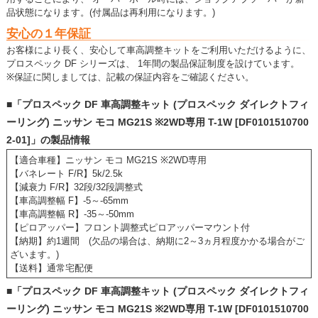
品状態になります。(付属品は再利用になります。)
安心の１年保証
お客様により長く、安心して車高調整キットをご利用いただけるように、
プロスペック DF シリーズは、 1年間の製品保証制度を設けています。
※保証に関しましては、記載の保証内容をご確認ください。
■「プロスペック DF 車高調整キット (プロスペック ダイレクトフィ
ーリング) ニッサン モコ MG21S ※2WD専用 T-1W [DF0101510700
2-01]」の製品情報
【適合車種】ニッサン モコ MG21S ※2WD専用
【バネレート F/R】5k/2.5k
【減衰力 F/R】32段/32段調整式
【車高調整幅 F】-5～-65mm
【車高調整幅 R】-35～-50mm
【ピロアッパー】フロント調整式ピロアッパーマウント付
【納期】約1週間 (欠品の場合は、納期に2～3ヵ月程度かかる場合がご
ざいます。)
【送料】通常宅配便
■「プロスペック DF 車高調整キット (プロスペック ダイレクトフィ
ーリング) ニッサン モコ MG21S ※2WD専用 T-1W [DF0101510700