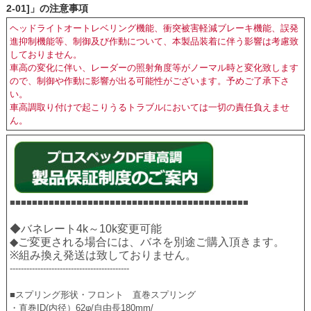
2-01]」の注意事項
ヘッドライトオートレベリング機能、衝突被害軽減ブレーキ機能、誤発
進抑制機能等、制御及び作動について、本製品装着に伴う影響は考慮致
しておりません。
車高の変化に伴い、レーダーの照射角度等がノーマル時と変化致します
ので、制御や作動に影響が出る可能性がございます。予めご了承下さ
い。
車高調取り付けで起こりうるトラブルにおいては一切の責任負えませ
ん。
■■■■■■■■■■■■■■■■■■■■■■■■■■■■■■■■■■■■■■■■■■■
◆バネレート4k～10k変更可能
◆ご変更される場合には、バネを別途ご購入頂きます。
※組み換え発送は致しておりません。
-------------------------------------------
■スプリング形状・フロント　直巻スプリング 
・直巻ID(内径）62φ/自由長180mm/