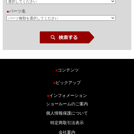
パーツ名
●
コンテンツ
■
ホーム
ピックアップ
■
車種から探す
車高調特集
インフォメーション
■
商品ラインナップ
剛性パーツ特集
ショールームのご案内
ブログ
LS-304 マフラー特集
個人情報保護について
特定商取引法表示
会社案内