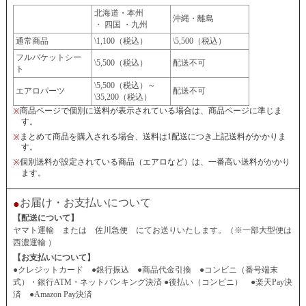
北海道・本州
沖縄・離島
・ 四国 ・九州
通常商品
\1,100（税込）
\5,500（税込）
フルバケットシー
\5,500（税込）
配送不可
ト
\5,500（税込）～
エアロパーツ
配送不可
\35,200（税込）
商品ページで個別に送料が表示されている場合は、商品ページに準じま
※
す。
まとめて商品を購入される場合、送料は1配送につき上記送料がかかりま
※
す。
個別送料が設定されている商品（エアロなど）は、一番高い送料がかかり
※
ます。
お届け・お支払いについて
●
【配送について】
ヤマト運輸 または 佐川急便 にてお送りいたします。（※一部大型便は
西濃運輸 ）
【お支払いについて】
●クレジットカード ●銀行振込 ●商品代金引換 ●コンビニ（番号端末
式）・銀行ATM・ネットバンキング決済 ●後払い（コンビニ） ●楽天Pay決
済 ●Amazon Pay決済