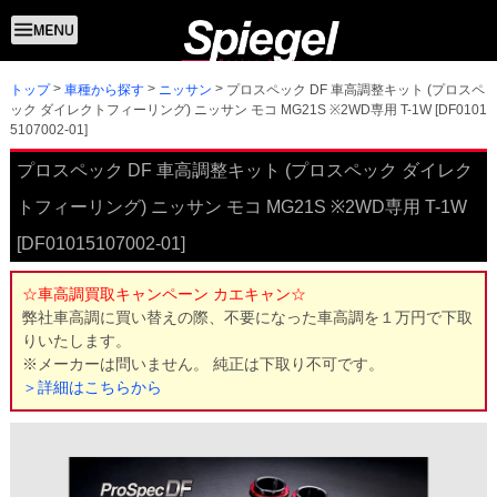
トップ
プロスペック DF 車高調整キット (プロスペ
車種から探す
ニッサン
ック ダイレクトフィーリング) ニッサン モコ MG21S ※2WD専用 T-1W [DF0101
5107002-01]
プロスペック DF 車高調整キット (プロスペック ダイレク
トフィーリング) ニッサン モコ MG21S ※2WD専用 T-1W
[DF01015107002-01]
☆車高調買取キャンペーン カエキャン☆
弊社車高調に買い替えの際、不要になった車高調を１万円で下取
りいたします。
※メーカーは問いません。 純正は下取り不可です。
＞詳細はこちらから