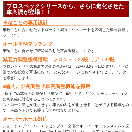
プロスペックシリーズから、さらに進化させた
車高調が登場！！
車種ごとの専用設計
車種ごとに合わせたストローク・減衰・バネレートを装備した車高調整キ
ットです。
オール車輌マッチング
車輛ごとに合わせて確認製作した車高調整キットです。
減衰力調整機構搭載 フロント：32段 リア：32段
フロントとリアの減衰力の組み合わせは、32段×32段＝1024通りとさらに
細やかな設定が可能になり、 どんなステージにもベストなセッティング
を導き出します。
4輪共に全長調整式車高調整機能を採用
4輪全ての車高の調整がミリ単位で可能なので、どんなシチュエーション
にも的確に対応することができます。
ストローク量を変化させずに車高のみを変化させることができる構造なの
で、車高を下げても乗り心地を損ないません。
オーバーホール対応
ショックアブソーバーアッセンブリー交換のオーバーホールシステムを採
用することにより、 オーバーホール時には、ショックアブソーバーが新