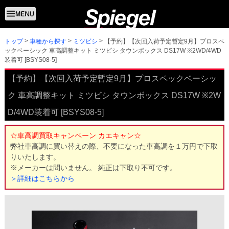
トップ
【予約】【次回入荷予定暫定9月】プロスペ
車種から探す
ミツビシ
ックベーシック 車高調整キット ミツビシ タウンボックス DS17W ※2WD/4WD
装着可 [BSYS08-5]
【予約】【次回入荷予定暫定9月】プロスペックベーシッ
ク 車高調整キット ミツビシ タウンボックス DS17W ※2W
D/4WD装着可 [BSYS08-5]
☆車高調買取キャンペーン カエキャン☆
弊社車高調に買い替えの際、不要になった車高調を１万円で下取
りいたします。
※メーカーは問いません。 純正は下取り不可です。
＞詳細はこちらから