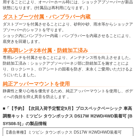
用することにより、オーバーホール時には、ショックアブソーバーが新品
状態になります。(付属品は再利用になります。)
ダストブーツ付属・バンプラバー内蔵
ダストブーツを付属させることにより、砂利や砂、雨水等からショックア
ブソーバーのシャフトを守ります。
ショック内にバンプラバー内蔵：バンブラバーを内蔵させることにより、
底突きを回避します。
車高調レンチ2本付属・防錆加工済み
専用レンチを付属させることにより、メンテナンス性を向上させました。
防錆加工済み：ショックアブソーバーネジ部に防錆加工を施すことによ
り、ロックシート、ロアシートの固着を防ぎ、末永くご愛用いただけるよ
うにいたしました。
純正アッパーマウントを使用
静粛性と乗り心地を優先するため、純正アッパーマウントを使用し、ボデ
ィへの負担を抑え異音を防止します 。
■「【予約】【次回入荷予定暫定9月】プロスペックベーシック 車高
調整キット ミツビシ タウンボックス DS17W ※2WD/4WD装着可 [B
SYS08-5]」の製品情報
【適合車種】ミツビシ タウンボックス DS17W ※2WD/4WD装着可