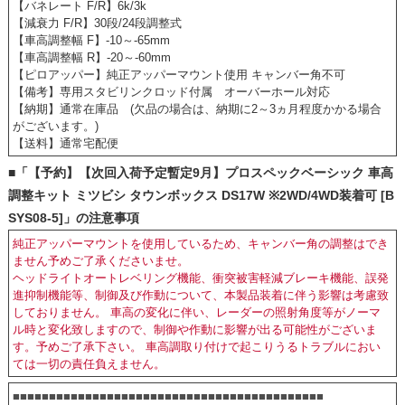
【バネレート F/R】6k/3k
【減衰力 F/R】30段/24段調整式
【車高調整幅 F】-10～-65mm
【車高調整幅 R】-20～-60mm
【ピロアッパー】純正アッパーマウント使用 キャンバー角不可
【備考】専用スタビリンクロッド付属 オーバーホール対応
【納期】通常在庫品 (欠品の場合は、納期に2～3ヵ月程度かかる場合
がございます。)
【送料】通常宅配便
■「【予約】【次回入荷予定暫定9月】プロスペックベーシック 車高
調整キット ミツビシ タウンボックス DS17W ※2WD/4WD装着可 [B
SYS08-5]」の注意事項
純正アッパーマウントを使用しているため、キャンバー角の調整はでき
ません予めご了承くださいませ。
ヘッドライトオートレベリング機能、衝突被害軽減ブレーキ機能、誤発
進抑制機能等、制御及び作動について、本製品装着に伴う影響は考慮致
しておりません。 車高の変化に伴い、レーダーの照射角度等がノーマ
ル時と変化致しますので、制御や作動に影響が出る可能性がございま
す。予めご了承下さい。 車高調取り付けで起こりうるトラブルにおい
ては一切の責任負えません。
■■■■■■■■■■■■■■■■■■■■■■■■■■■■■■■■■■■■■■■■■■■