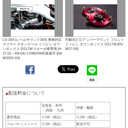
LS-304 (レベルサウンド304) 車検対応
可動式ピロアッパーマウント フロント
マフラー チタンテール ミツビシ タウ
ミツビシ タウンボックス DS17W [PU
ンボックス DS17W ※ターボ車専用 (H
MS7-09]
27.02～R8.04) ※2WD/4WD装着可 [HK
MS003-04]
配送料金について
●
北海道・本州
沖縄・離島
・ 四国 ・九州
通常商品
\1,100（税込）
\5,500（税込）
フルバケットシート
\5,500（税込）
配送不可