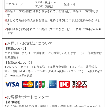
\5,500（税込）～
エアロパーツ
配送不可
\35,200（税込）
商品ページで個別に送料が表示されている場合は、商品ページに準じま
※
す。
まとめて商品を購入される場合、送料は1配送につき上記送料がかかりま
※
す。
個別送料が設定されている商品（エアロなど）は、一番高い送料がかかり
※
ます。
お届け・お支払いについて
●
【配送について】
ヤマト運輸 または 佐川急便 にてお送りいたします。（※一部大型便は
西濃運輸 ）
【お支払いについて】
●クレジットカード ●銀行振込 ●商品代金引換 ●コンビニ（番号端末
式）・銀行ATM・ネットバンキング決済 ●後払い（コンビニ） ●楽天Pay決
済 ●Amazon Pay決済
お客様サポートセンター
●
【受付時間】
AM10:00～PM3:00 定休日：毎週土・日曜・祝日 お問い合わせフォームから