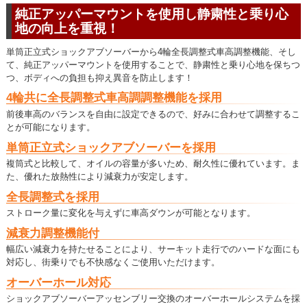
純正アッパーマウントを使用し静粛性と乗り心
地の向上を重視！
単筒正立式ショックアブソーバーから4輪全長調整式車高調整機能、そし
て、純正アッパーマウントを使用することで、静粛性と乗り心地を保ちつ
つ、ボディへの負担も抑え異音を防止します！
4輪共に全長調整式車高調調整機能を採用
前後車高のバランスを自由に設定できるので、好みに合わせて調整するこ
とが可能になります。
単筒正立式ショックアブソーバーを採用
複筒式と比較して、オイルの容量が多いため、耐久性に優れています。ま
た、優れた放熱性により減衰力が安定します。
全長調整式を採用
ストローク量に変化を与えずに車高ダウンが可能となります。
減衰力調整機能付
幅広い減衰力を持たせることにより、サーキット走行でのハードな面にも
対応し、街乗りでも不快感なくご使用いただけます。
オーバーホール対応
ショックアブソーバーアッセンブリー交換のオーバーホールシステムを採