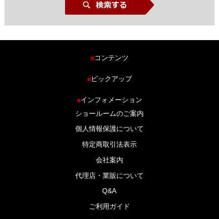
コンテンツ
■
ホーム
ピックアップ
■
車種から探す
車高調特集
インフォメーション
■
商品ラインナップ
剛性パーツ特集
ショールームのご案内
ブログ
LS-304 マフラー特集
個人情報保護について
特定商取引法表示
会社案内
代理店・業販について
Q&A
ご利用ガイド