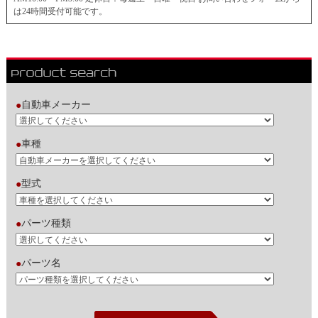
は24時間受付可能です。
自動車メーカー
●
車種
●
型式
●
パーツ種類
●
パーツ名
●